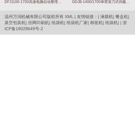
DFJ1100-1700高速电脑自动整理横切机
GDJB-1400/1700单臂滚刀式伺服驱动电脑切纸机
温州万润机械有限公司版权所有
XML
| 友情链接：|
淋膜机
|
餐盒机
|
真空包装机
|
丝网印刷机
|
纸袋机
|
纸袋机厂家
|
棉签机
|
纸袋机
| |
浙
ICP备18028649号-2