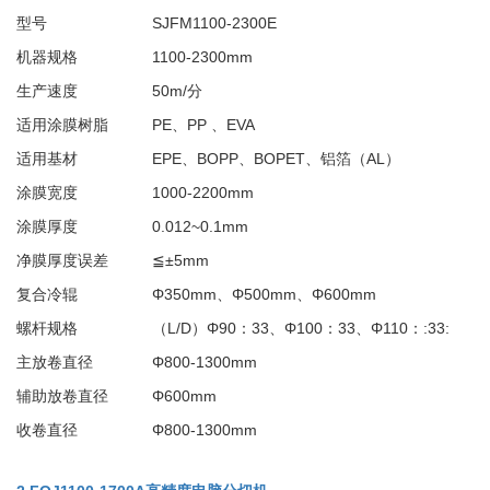
型号
SJFM1100-2300E
机器规格
1100-2300mm
生产速度
50m/分
适用涂膜树脂
PE、PP 、EVA
适用基材
EPE、BOPP、BOPET、铝箔（AL）
涂膜宽度
1000-2200mm
涂膜厚度
0.012~0.1mm
净膜厚度误差
≦±5mm
复合冷辊
Φ350mm、Φ500mm、Φ600mm
螺杆规格
（L/D）Φ90：33、Φ100：33、Φ110：:33:
主放卷直径
Φ800-1300mm
辅助放卷直径
Φ600mm
收卷直径
Φ800-1300mm