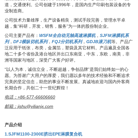
道，交通便利。公司创建于1996年，是国内生产印刷包装设备的专
业制造商。
公司技术力量雄厚，生产设备精良，测试手段完善，管理水平卓
越，集“科研，开发，销售，服务”为一体的股份制企业。
公司主要产品有：
WSFM全自动无轴高速淋膜机
，
SJFM淋膜机系
列
，
DFJ横纵切机系列
，
FQJ分切机系列
，
GDJB滚刀机
等。产品广
泛应用于纸张，布类，金属箔，塑袋及其它材料。产品遍及全国各
地二十多个省份及港台地区并出口东南亚，中东，东欧，南美，非
洲等国家与地区，深受广大客户好评。
“以人为本，诚信立业，不断超越，争创品牌”是我们始终如一的心
愿。为答谢广大用户的厚爱，我们愿以多年的技术经验和不断追求
完美的坚定信念，助您的事业不断发展。真诚地欢迎与国内外客商
长期合作，共创二十一世纪辉煌！
电话：+86-577-66606660
邮箱：jishu@yilianjx.com
产品介绍
1.SJFM1100-2300E挤出EPE淋膜复合机