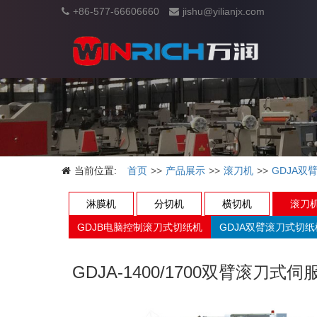
+86-577-66606660
jishu@yilianjx.com
当前位置:
首页
产品展示
滚刀机
GDJA双
淋膜机
分切机
横切机
滚刀
GDJB电脑控制滚刀式切纸机
GDJA双臂滚刀式切纸
GDJA-1400/1700双臂滚刀