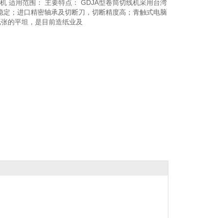
切纸机 适用范围： 主要特点： GDJA型卷筒切线机采用台湾
稳定；进口精密轴承及切断刀，切断精度高；青触式电脑
纸张的平坦，是目前造纸业及