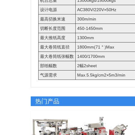
机台总重
13000kgs/15000kgs
设计电源
AC380V/220V×50Hz
最高切换米速
300m/min
切断长度范围
450-1450mm
最大推纸高度
1300mm
最大卷筒纸直径
1800mm(71＂)Max
最大卷筒纸张幅数
1400/1700mm
部纸幅数
2幅2sheet
气源需求
Max.5.5kg/cm2×5m3/min
热门产品